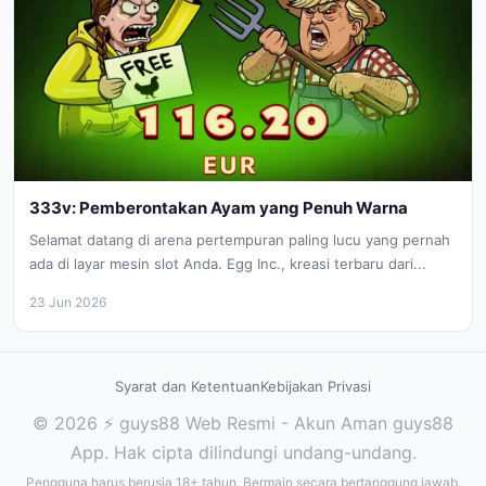
333v: Pemberontakan Ayam yang Penuh Warna
Selamat datang di arena pertempuran paling lucu yang pernah
ada di layar mesin slot Anda. Egg Inc., kreasi terbaru dari...
23 Jun 2026
Syarat dan Ketentuan
Kebijakan Privasi
© 2026 ⚡ guys88 Web Resmi - Akun Aman guys88
App. Hak cipta dilindungi undang-undang.
Pengguna harus berusia 18+ tahun. Bermain secara bertanggung jawab.