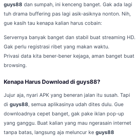
guys88
dan sumpah, ini kenceng banget. Gak ada lagi
tuh drama buffering pas lagi asik-asiknya nonton. Nih,
gue kasih tau kenapa kalian harus cobain:
Servernya banyak banget dan stabil buat streaming HD.
Gak perlu registrasi ribet yang makan waktu.
Privasi data kita bener-bener kejaga, aman banget buat
browsing.
Kenapa Harus Download di guys88?
Jujur aja, nyari APK yang beneran jalan itu susah. Tapi
di
guys88
, semua aplikasinya udah dites dulu. Gue
downloadnya cepet banget, gak pake iklan pop-up
yang ganggu. Buat kalian yang mau ngerasain internet
tanpa batas, langsung aja meluncur ke
guys88