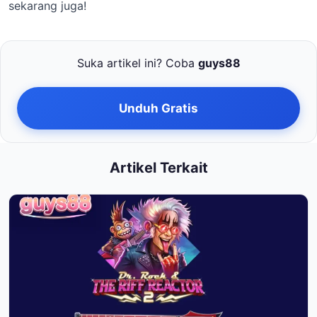
sekarang juga!
Suka artikel ini? Coba
guys88
Unduh Gratis
Artikel Terkait