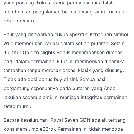
yang panjang. Fokus utama permainan ini adalah
memberikan pengalaman bermain yang santai namun
tetap menarik.
Fitur yang ditawarkan cukup spesifik. Kehadiran simbol
Wild memberikan variasi dalam setiap putaran. Selain
itu, fitur Golden Nights Bonus menambahkan dimensi
baru dalam permainan. Fitur ini memberikan dinamika
tambahan tanpa merusak esensi klasik yang diusung.
Tidak ada opsi bonus buy di sini. Semua hasil
bergantung sepenuhnya pada putaran yang Anda
lakukan secara alami. Ini menjaga integritas permainan
tetap murni.
Secara keseluruhan, Royal Seven GDN adalah tentang
konsistensi. mole33rpk Permainan ini tidak mencoba